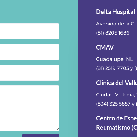
Delta Hospital
Avenida de la Cl
(81) 8205 1686
CMAV
Guadalupe, NL
(81) 2519 7705
y
(
Clínica del Val
Ciudad Victoria,
(834) 325 5857
y
Centro de Espec
Reumatismo (