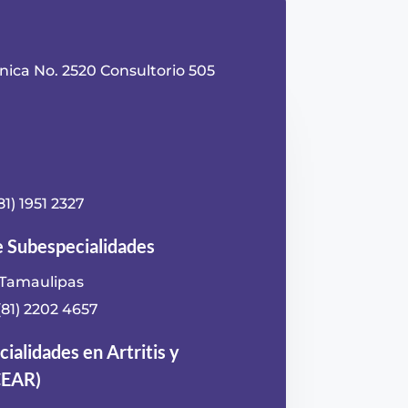
ínica No. 2520 Consultorio 505
81) 1951 2327
le Subespecialidades
 Tamaulipas
(81) 2202 4657
ialidades en Artritis y
CEAR)